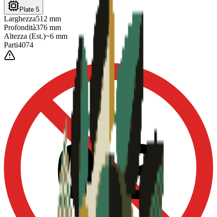
Plate 5
Larghezza
512
mm
Profondità
376
mm
Altezza
(Est.)
~
6
mm
Parti
4074
0-3