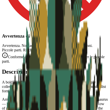
Avvertenza di Sicurezza
Avvertenza. Non adatto a bambini di età inferiore a 3 anni.
Piccole parti. Rischio di soffocamento.
Conforme alle norme di sicurezza CE (EN 71-1) per le piccole
parti.
Descrizione
A bold, graphic stegosaurus — part of the Monde Jurassique
collectible art puzzle series. Prehistoric armor in timeless minimalist
form.
Armored in style. This collectible art puzzle captures the stegosaurus
— the iconic armored herbivore — in bold flat graphic form. Row
of plates along its back, spiked tail, and a small head, it brings the