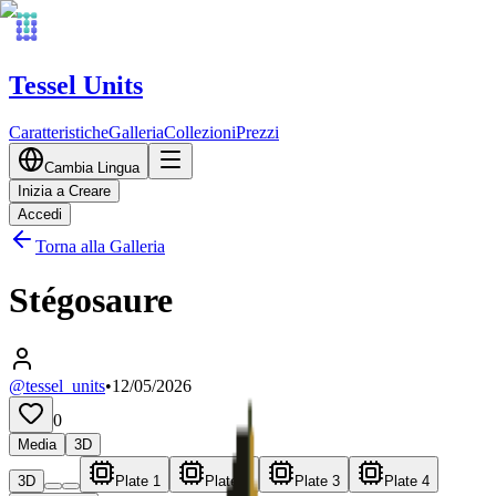
Tessel Units
Caratteristiche
Galleria
Collezioni
Prezzi
Cambia Lingua
Inizia a Creare
Accedi
Torna alla Galleria
Stégosaure
@tessel_units
•
12/05/2026
0
Media
3D
3D
Plate 1
Plate 2
Plate 3
Plate 4