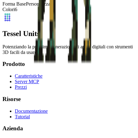
Forma Base
Personalizzata
Colori
6
Tessel Units
Potenziando la prossima generazione di artisti digitali con strumenti
3D facili da usare.
Prodotto
Caratteristiche
Server MCP
Prezzi
Risorse
Documentazione
Tutorial
Azienda