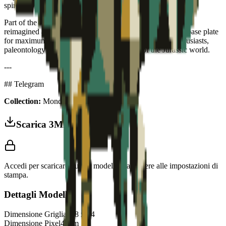
spirit of prehistoric life to your wall.
Part of the Monde Jurassique collection — prehistoric icons
reimagined as collectible art puzzles. Stegosaurus-shaped base plate
for maximum character. The perfect gift for dinosaur enthusiasts,
paleontology fans and anyone who dreams of the Jurassic world.
---
## Telegram
Collection:
Monde Jurassique
Scarica 3MF
Accedi per scaricare questo modello e accedere alle impostazioni di
stampa.
Dettagli Modello
Dimensione Griglia
128
x
94
Dimensione Pixel
4
mm