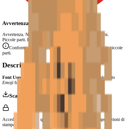
Avvertenza di Sicurezza
Avvertenza. Non adatto a bambini di età inferiore a 3 anni.
Piccole parti. Rischio di soffocamento.
Conforme alle norme di sicurezza CE (EN 71-1) per le piccole
parti.
Descrizione
Font Used:
This design is inspired by the iconic
Google Noto
Emoji
font style, adapted into high-quality pixel art.
Scarica 3MF
Accedi per scaricare questo modello e accedere alle impostazioni di
stampa.