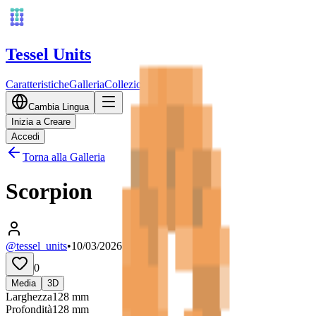
Tessel Units
Caratteristiche
Galleria
Collezioni
Prezzi
Cambia Lingua
Inizia a Creare
Accedi
Torna alla Galleria
Scorpion
@tessel_units
•
10/03/2026
0
Media
3D
Larghezza
128
mm
Profondità
128
mm