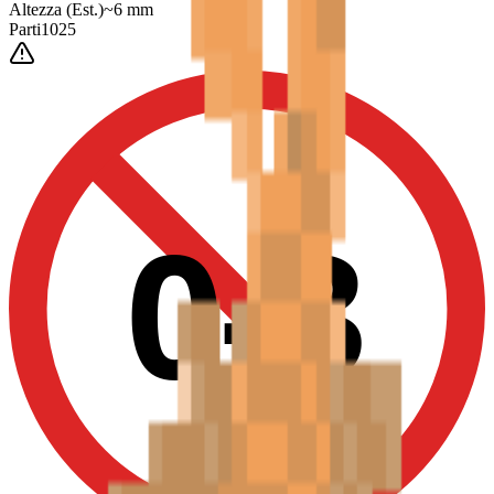
Altezza
(Est.)
~
6
mm
Parti
1025
0-3