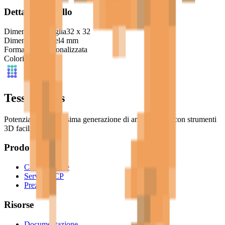
Dettagli Modello
Dimensione Griglia
32
x
32
Dimensione Pixel
4
mm
Forma Base
Personalizzata
Colori
12
Tessel Units
Potenziando la prossima generazione di artisti digitali con strumenti
3D facili da usare.
Prodotto
Caratteristiche
Server MCP
Prezzi
Risorse
Documentazione