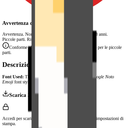
Avvertenza di Sicurezza
Avvertenza. Non adatto a bambini di età inferiore a 3 anni.
Piccole parti. Rischio di soffocamento.
Conforme alle norme di sicurezza CE (EN 71-1) per le piccole
parti.
Descrizione
Font Used:
This design is inspired by the iconic
Google Noto
Emoji
font style, adapted into high-quality pixel art.
Scarica 3MF
Accedi per scaricare questo modello e accedere alle impostazioni di
stampa.