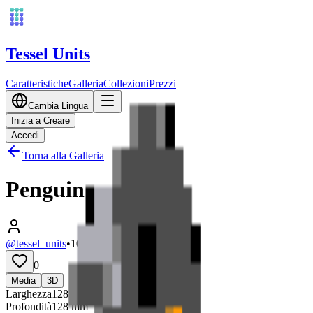
Tessel Units
Caratteristiche
Galleria
Collezioni
Prezzi
Cambia Lingua
Inizia a Creare
Accedi
Torna alla Galleria
Penguin
@tessel_units
•
10/03/2026
0
Media
3D
Larghezza
128
mm
Profondità
128
mm