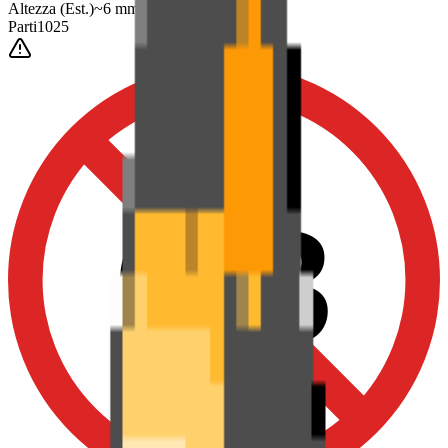
Altezza
(Est.)
~
6
mm
Parti
1025
0-3