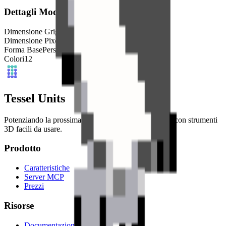
Dettagli Modello
Dimensione Griglia
32
x
32
Dimensione Pixel
4
mm
Forma Base
Personalizzata
Colori
12
Tessel Units
Potenziando la prossima generazione di artisti digitali con strumenti
3D facili da usare.
Prodotto
Caratteristiche
Server MCP
Prezzi
Risorse
Documentazione