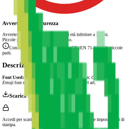
Avvertenza di Sicurezza
Avvertenza. Non adatto a bambini di età inferiore a 3 anni.
Piccole parti. Rischio di soffocamento.
Conforme alle norme di sicurezza CE (EN 71-1) per le piccole
parti.
Descrizione
Font Used:
This design is inspired by the iconic
Google Noto
Emoji
font style, adapted into high-quality pixel art.
Scarica 3MF
Accedi per scaricare questo modello e accedere alle impostazioni di
stampa.