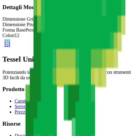
Dettagli Modello
Dimensione Griglia
32
x
32
Dimensione Pixel
4
mm
Forma Base
Personalizzata
Colori
12
Tessel Units
Potenziando la prossima generazione di artisti digitali con strumenti
3D facili da usare.
Prodotto
Caratteristiche
Server MCP
Prezzi
Risorse
Documentazione