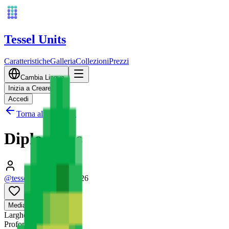
Tessel Units
Caratteristiche
Galleria
Collezioni
Prezzi
Cambia Lingua
Inizia a Creare
Accedi
Torna alla Galleria
Diplodocus
@tessel_units
•
10/03/2026
0
Media
3D
Larghezza
128
mm
Profondità
128
mm