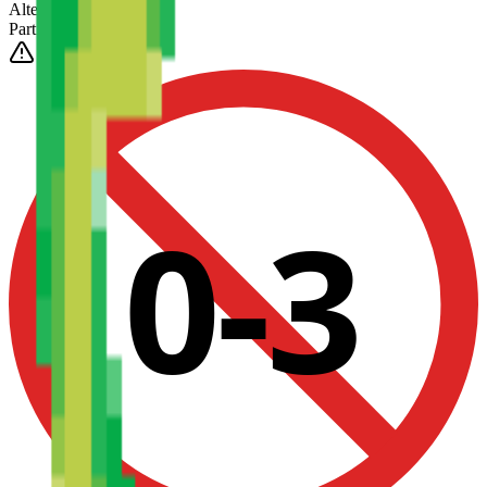
Altezza
(Est.)
~
6
mm
Parti
1025
0-3