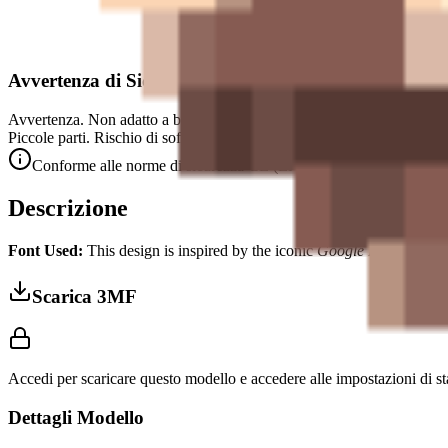
Avvertenza di Sicurezza
Avvertenza. Non adatto a bambini di età inferiore a 3 anni.
Piccole parti. Rischio di soffocamento.
Conforme alle norme di sicurezza CE (EN 71-1) per le piccole par
Descrizione
Font Used:
This design is inspired by the iconic
Google Noto Emoji
f
Scarica 3MF
Accedi per scaricare questo modello e accedere alle impostazioni di s
Dettagli Modello