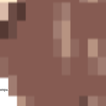
ti.
ont style, adapted into high-quality pixel art.
tampa.