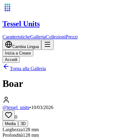
Tessel Units
Caratteristiche
Galleria
Collezioni
Prezzi
Cambia Lingua
Inizia a Creare
Accedi
Torna alla Galleria
Boar
@tessel_units
•
10/03/2026
0
Media
3D
Larghezza
128
mm
Profondità
128
mm