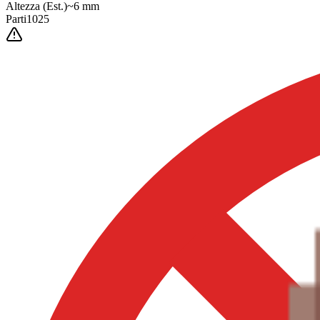
Altezza
(Est.)
~
6
mm
Parti
1025