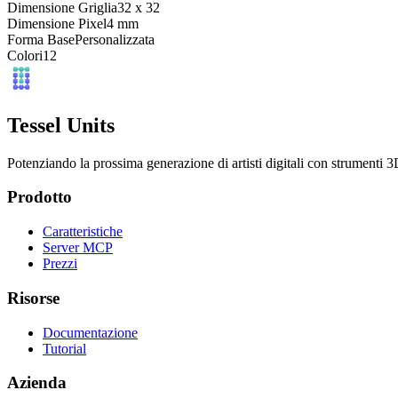
Dimensione Griglia
32
x
32
Dimensione Pixel
4
mm
Forma Base
Personalizzata
Colori
12
Tessel Units
Potenziando la prossima generazione di artisti digitali con strumenti 3D
Prodotto
Caratteristiche
Server MCP
Prezzi
Risorse
Documentazione
Tutorial
Azienda