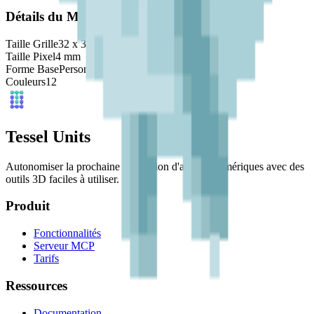
Détails du Modèle
Taille Grille
32
x
32
Taille Pixel
4
mm
Forme Base
Personnalisé
Couleurs
12
Tessel Units
Autonomiser la prochaine génération d'artistes numériques avec des
outils 3D faciles à utiliser.
Produit
Fonctionnalités
Serveur MCP
Tarifs
Ressources
Documentation