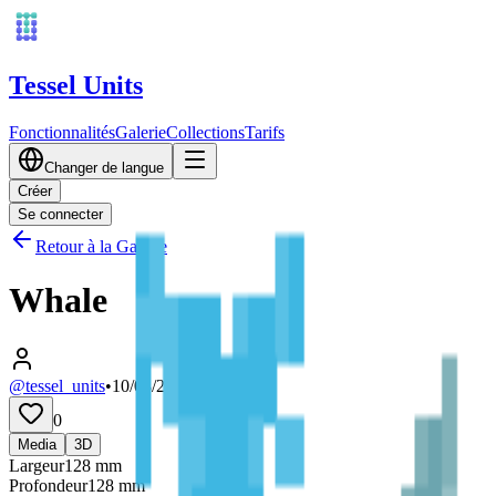
Tessel Units
Fonctionnalités
Galerie
Collections
Tarifs
Changer de langue
Créer
Se connecter
Retour à la Galerie
Whale
@tessel_units
•
10/03/2026
0
Media
3D
Largeur
128
mm
Profondeur
128
mm