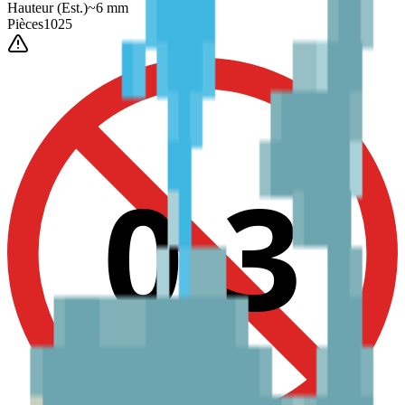
Hauteur
(Est.)
~
6
mm
Pièces
1025
0-3