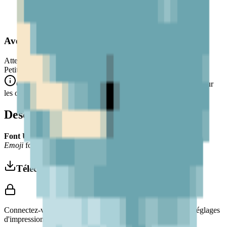
Avertissement de Sécurité
Attention. Ne convient pas aux enfants de moins de 3 ans.
Petits éléments. Danger d'étouffement.
Conforme aux normes de sécurité CE/NF (NF EN 71-1) pour
les objets de petite taille.
Description
Font Used:
This design is inspired by the iconic
Google Noto
Emoji
font style, adapted into high-quality pixel art.
Télécharger 3MF
Connectez-vous pour télécharger ce modèle et accéder aux réglages
d'impression.