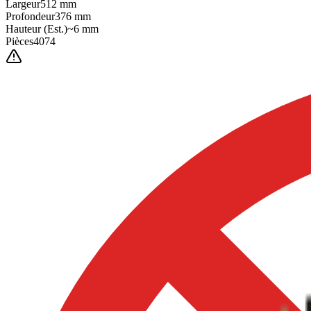
Largeur
512
mm
Profondeur
376
mm
Hauteur
(Est.)
~
6
mm
Pièces
4074