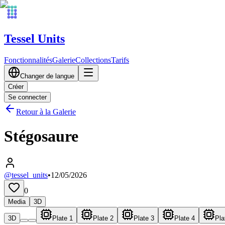
Tessel Units
Fonctionnalités
Galerie
Collections
Tarifs
Changer de langue
Créer
Se connecter
Retour à la Galerie
Stégosaure
@tessel_units
•
12/05/2026
0
Media
3D
3D
Plate 1
Plate 2
Plate 3
Plate 4
Pla