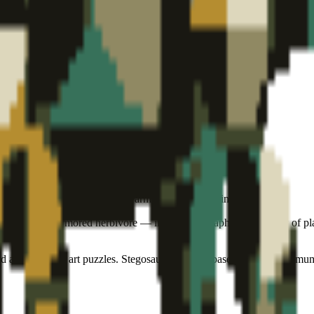
ts de petite taille.
 art puzzle series. Prehistoric armor in timeless minimalist form.
— the iconic armored herbivore — in bold flat graphic form. Row of plates
 as collectible art puzzles. Stegosaurus-shaped base plate for maximum 