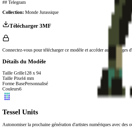
## Telegram
Collection:
Monde Jurassique
Télécharger 3MF
Connectez-vous pour télécharger ce modèle et accéder aux réglages d
Détails du Modèle
Taille Grille
128
x
94
Taille Pixel
4
mm
Forme Base
Personnalisé
Couleurs
6
Tessel Units
Autonomiser la prochaine génération d'artistes numériques avec des outi