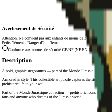
Avertissement de Sécurité
Attention. Ne convient pas aux enfants de moins de 3 ans.
Petits éléments. Danger d'étouffement.
Conforme aux normes de sécurité CE/NF (NF EN 71-1) pour les obje
Description
A bold, graphic stegosaurus — part of the Monde Jurassique collectible
Armored in style. This collectible art puzzle captures the stegosaurus 
prehistoric life to your wall.
Part of the Monde Jurassique collection — prehistoric icons reimagined
fans and anyone who dreams of the Jurassic world.
---