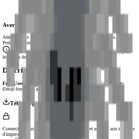
Avertissement de Sécurité
Attention. Ne convient pas aux enfants de moins de 3 ans.
Petits éléments. Danger d'étouffement.
Conforme aux normes de sécurité CE/NF (NF EN 71-1) pour
les objets de petite taille.
Description
Font Used:
This design is inspired by the iconic
Google Noto
Emoji
font style, adapted into high-quality pixel art.
Télécharger 3MF
Connectez-vous pour télécharger ce modèle et accéder aux réglages
d'impression.