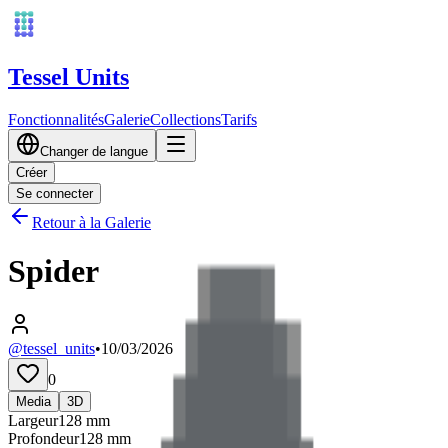
Tessel Units
Fonctionnalités
Galerie
Collections
Tarifs
Changer de langue
Créer
Se connecter
Retour à la Galerie
Spider
@tessel_units
•
10/03/2026
0
Media
3D
Largeur
128
mm
Profondeur
128
mm