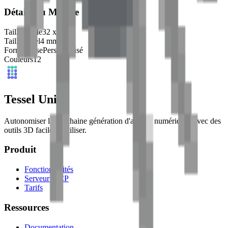
Détails du Modèle
Taille Grille
32
x
32
Taille Pixel
4
mm
Forme Base
Personnalisé
Couleurs
12
Tessel Units
Autonomiser la prochaine génération d'artistes numériques avec des
outils 3D faciles à utiliser.
Produit
Fonctionnalités
Serveur MCP
Tarifs
Ressources
Documentation