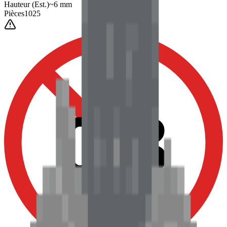
Hauteur
(Est.)
~
6
mm
Pièces
1025
0-3