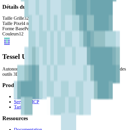
Détails du Modèle
Taille Grille
32
x
32
Taille Pixel
4
mm
Forme Base
Personnalisé
Couleurs
12
Tessel Units
Autonomiser la prochaine génération d'artistes numériques avec des
outils 3D faciles à utiliser.
Produit
Fonctionnalités
Serveur MCP
Tarifs
Ressources
Documentation