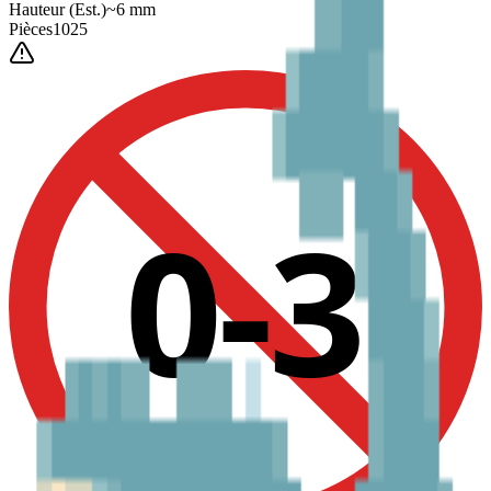
Hauteur
(Est.)
~
6
mm
Pièces
1025
0-3