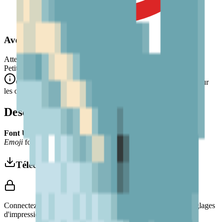
Avertissement de Sécurité
Attention. Ne convient pas aux enfants de moins de 3 ans.
Petits éléments. Danger d'étouffement.
Conforme aux normes de sécurité CE/NF (NF EN 71-1) pour
les objets de petite taille.
Description
Font Used:
This design is inspired by the iconic
Google Noto
Emoji
font style, adapted into high-quality pixel art.
Télécharger 3MF
Connectez-vous pour télécharger ce modèle et accéder aux réglages
d'impression.