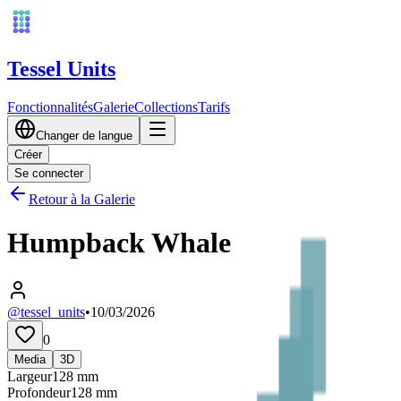
Tessel Units
Fonctionnalités
Galerie
Collections
Tarifs
Changer de langue
Créer
Se connecter
Retour à la Galerie
Humpback Whale
@tessel_units
•
10/03/2026
0
Media
3D
Largeur
128
mm
Profondeur
128
mm