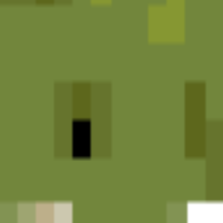
ts de petite taille.
ont style, adapted into high-quality pixel art.
'impression.