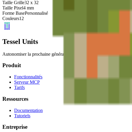
Taille Grille
32
x
32
Taille Pixel
4
mm
Forme Base
Personnalisé
Couleurs
12
Tessel Units
Autonomiser la prochaine génération d'artistes numériques avec des outi
Produit
Fonctionnalités
Serveur MCP
Tarifs
Ressources
Documentation
Tutoriels
Entreprise