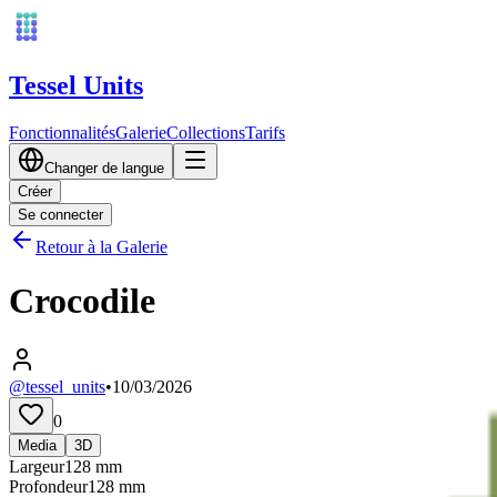
Tessel Units
Fonctionnalités
Galerie
Collections
Tarifs
Changer de langue
Créer
Se connecter
Retour à la Galerie
Crocodile
@tessel_units
•
10/03/2026
0
Media
3D
Largeur
128
mm
Profondeur
128
mm