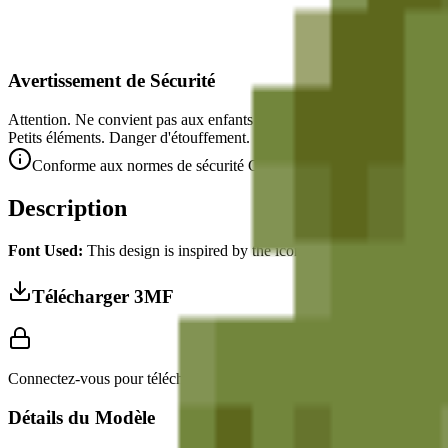
Avertissement de Sécurité
Attention. Ne convient pas aux enfants de moins de 3 ans.
Petits éléments. Danger d'étouffement.
Conforme aux normes de sécurité CE/NF (NF EN 71-1) pour les obje
Description
Font Used:
This design is inspired by the iconic
Google Noto Emoji
f
Télécharger 3MF
Connectez-vous pour télécharger ce modèle et accéder aux réglages d
Détails du Modèle