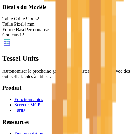
Détails du Modèle
Taille Grille
32
x
32
Taille Pixel
4
mm
Forme Base
Personnalisé
Couleurs
12
Tessel Units
Autonomiser la prochaine génération d'artistes numériques avec des
outils 3D faciles à utiliser.
Produit
Fonctionnalités
Serveur MCP
Tarifs
Ressources
Documentation