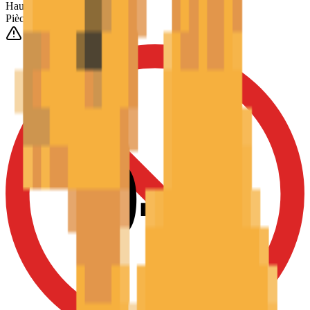
Hauteur
(Est.)
~
6
mm
Pièces
1025
0-3