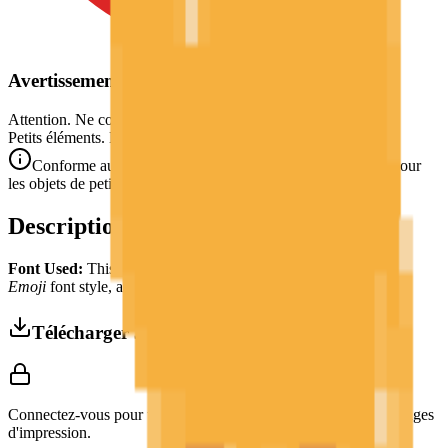
Avertissement de Sécurité
Attention. Ne convient pas aux enfants de moins de 3 ans.
Petits éléments. Danger d'étouffement.
Conforme aux normes de sécurité CE/NF (NF EN 71-1) pour
les objets de petite taille.
Description
Font Used:
This design is inspired by the iconic
Google Noto
Emoji
font style, adapted into high-quality pixel art.
Télécharger 3MF
Connectez-vous pour télécharger ce modèle et accéder aux réglages
d'impression.