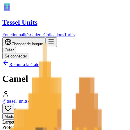
Tessel Units
Fonctionnalités
Galerie
Collections
Tarifs
Changer de langue
Créer
Se connecter
Retour à la Galerie
Camel
@tessel_units
•
10/03/2026
0
Media
3D
Largeur
128
mm
Profondeur
128
mm