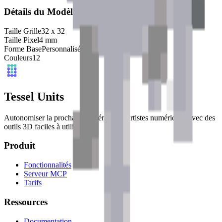
Détails du Modèle
Taille Grille
32
x
32
Taille Pixel
4
mm
Forme Base
Personnalisé
Couleurs
12
Tessel Units
Autonomiser la prochaine génération d'artistes numériques avec des
outils 3D faciles à utiliser.
Produit
Fonctionnalités
Serveur MCP
Tarifs
Ressources
Documentation