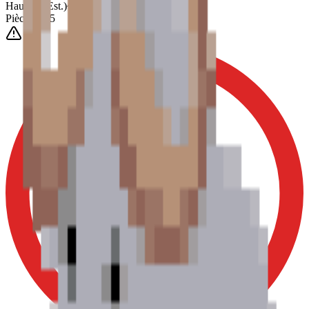
Hauteur
(Est.)
~
6
mm
Pièces
1025
0-3