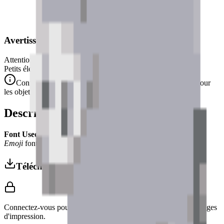
Avertissement de Sécurité
Attention. Ne convient pas aux enfants de moins de 3 ans.
Petits éléments. Danger d'étouffement.
Conforme aux normes de sécurité CE/NF (NF EN 71-1) pour
les objets de petite taille.
Description
Font Used:
This design is inspired by the iconic
Google Noto
Emoji
font style, adapted into high-quality pixel art.
Télécharger 3MF
Connectez-vous pour télécharger ce modèle et accéder aux réglages
d'impression.