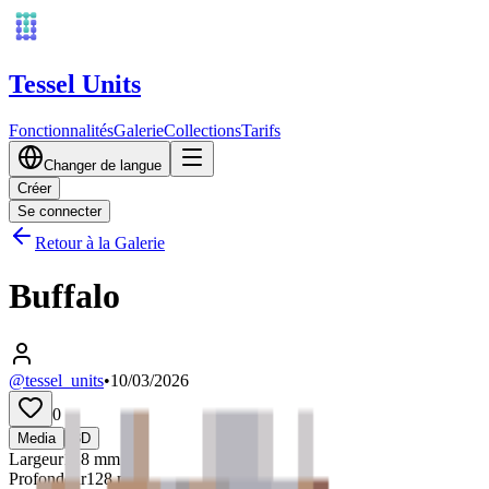
Tessel Units
Fonctionnalités
Galerie
Collections
Tarifs
Changer de langue
Créer
Se connecter
Retour à la Galerie
Buffalo
@tessel_units
•
10/03/2026
0
Media
3D
Largeur
128
mm
Profondeur
128
mm