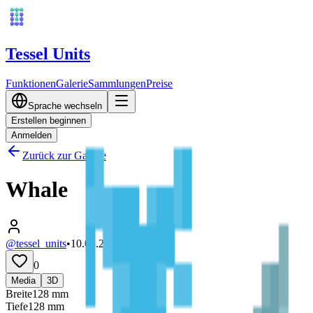
Tessel Units
Funktionen
Galerie
Sammlungen
Preise
Sprache wechseln
Erstellen beginnen
Anmelden
Zurück zur Galerie
Whale
@tessel_units
•
10.03.2026
0
Media
3D
Breite
128
mm
Tiefe
128
mm