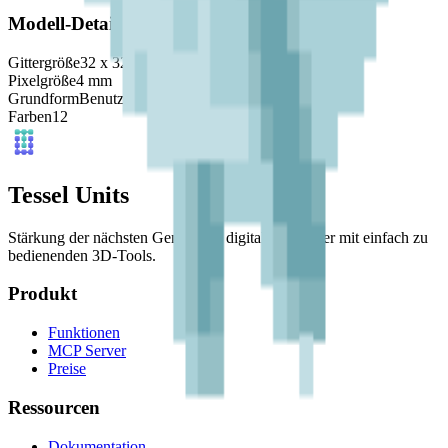
Modell-Details
Gittergröße
32
x
32
Pixelgröße
4
mm
Grundform
Benutzerdefiniert
Farben
12
Tessel Units
Stärkung der nächsten Generation digitaler Künstler mit einfach zu
bedienenden 3D-Tools.
Produkt
Funktionen
MCP Server
Preise
Ressourcen
Dokumentation