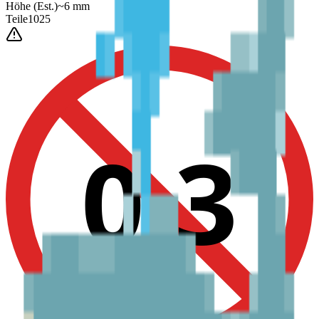
Höhe
(Est.)
~
6
mm
Teile
1025
0-3