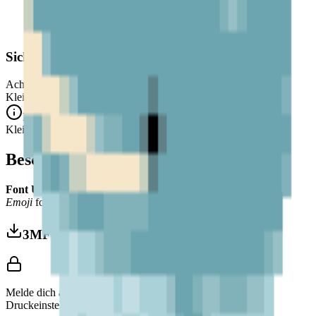
Sicherheitshinweis
Achtung. Nicht für Kinder unter 3 Jahren geeignet.
Kleine Teile. Erstickungsgefahr.
Entspricht den CE-Sicherheitsstandards (EN 71-1) für
Kleinteile.
Beschreibung
Font Used:
This design is inspired by the iconic
Google Noto
Emoji
font style, adapted into high-quality pixel art.
3MF herunterladen
Melde dich an, um dieses Modell herunterzuladen und
Druckeinstellungen aufzurufen.