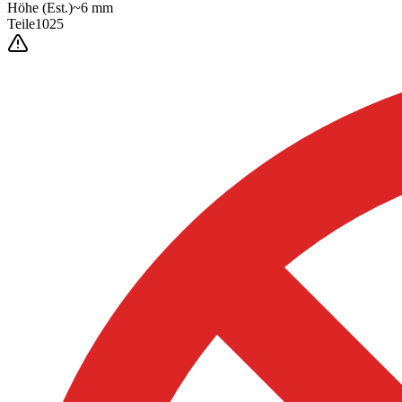
Höhe
(Est.)
~
6
mm
Teile
1025