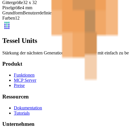
Gittergröße
32
x
32
Pixelgröße
4
mm
Grundform
Benutzerdefiniert
Farben
12
Tessel Units
Stärkung der nächsten Generation digitaler Künstler mit einfach zu 
Produkt
Funktionen
MCP Server
Preise
Ressourcen
Dokumentation
Tutorials
Unternehmen