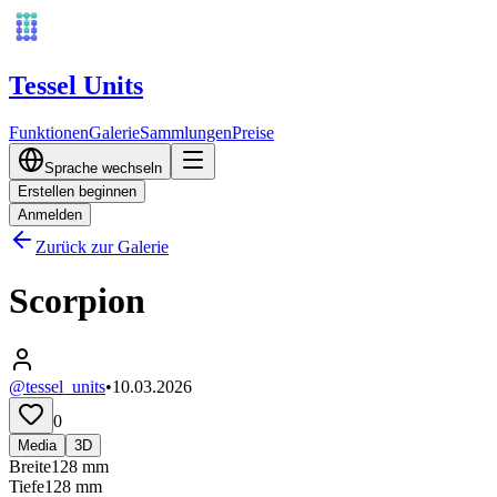
Tessel Units
Funktionen
Galerie
Sammlungen
Preise
Sprache wechseln
Erstellen beginnen
Anmelden
Zurück zur Galerie
Scorpion
@tessel_units
•
10.03.2026
0
Media
3D
Breite
128
mm
Tiefe
128
mm