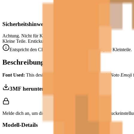
Sicherheitshinweis
Achtung. Nicht für Kinder unter 3 Jahren geeignet.
Kleine Teile. Erstickungsgefahr.
Entspricht den CE-Sicherheitsstandards (EN 71-1) für Kleinteile.
Beschreibung
Font Used:
This design is inspired by the iconic
Google Noto Emoji
f
3MF herunterladen
Melde dich an, um dieses Modell herunterzuladen und Druckeinstellu
Modell-Details