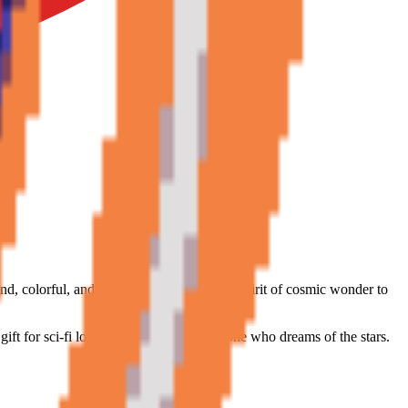
d, colorful, and mysterious, it brings the spirit of cosmic wonder to
gift for sci-fi lovers, space fans and anyone who dreams of the stars.