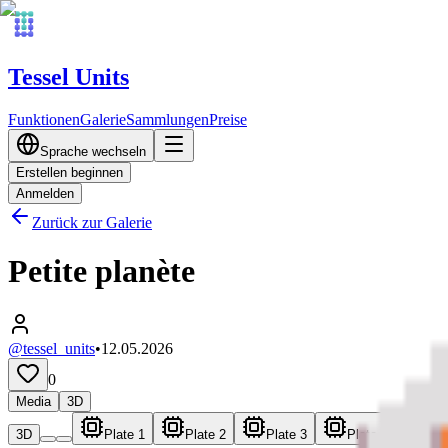
Tessel Units
Funktionen
Galerie
Sammlungen
Preise
Sprache wechseln
Erstellen beginnen
Anmelden
Zurück zur Galerie
Petite planète
@tessel_units
•
12.05.2026
0
Media
3D
3D
Plate 1
Plate 2
Plate 3
Plate 4
Pla