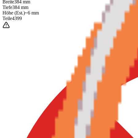
Breite
384
mm
Tiefe
384
mm
Höhe
(Est.)
~
6
mm
Teile
4399