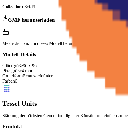
Collection:
Sci-Fi
3MF herunterladen
Melde dich an, um dieses Modell herunterzuladen und Druckeinstellu
Modell-Details
Gittergröße
96
x
96
Pixelgröße
4
mm
Grundform
Benutzerdefiniert
Farben
6
Tessel Units
Stärkung der nächsten Generation digitaler Künstler mit einfach zu 
Produkt