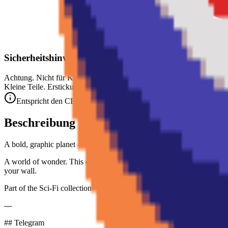
Sicherheitshinweis
Achtung. Nicht für Kinder unter 3 Jahren geeignet.
Kleine Teile. Erstickungsgefahr.
Entspricht den CE-Sicherheitsstandards (EN 71-1) für Kleinteile.
Beschreibung
A bold, graphic planet — part of the Sci-Fi collectible art puzzle ser
A world of wonder. This collectible art puzzle captures the planet — t
your wall.
Part of the Sci-Fi collection — sci-fi icons reimagined as collectible 
---
## Telegram