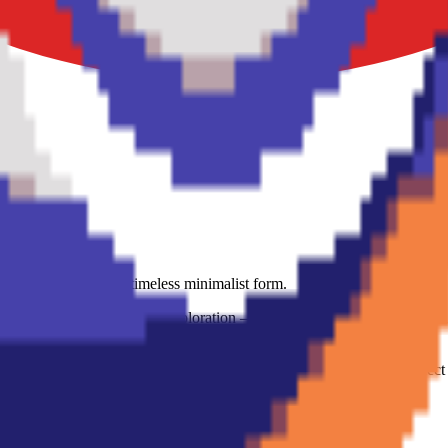
ies. Cosmic wonder in timeless minimalist form.
he iconic symbol of space exploration — in bold flat graphic form. Roun
art puzzles. Planet-shaped base plate for maximum character. The perfect 