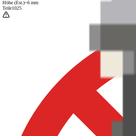
Höhe
(Est.)
~
6
mm
Teile
1025