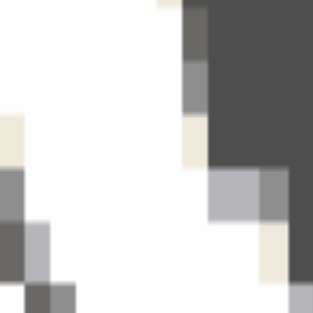
ont style, adapted into high-quality pixel art.
ngen aufzurufen.