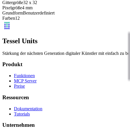
Gittergröße
32
x
32
Pixelgröße
4
mm
Grundform
Benutzerdefiniert
Farben
12
Tessel Units
Stärkung der nächsten Generation digitaler Künstler mit einfach zu 
Produkt
Funktionen
MCP Server
Preise
Ressourcen
Dokumentation
Tutorials
Unternehmen