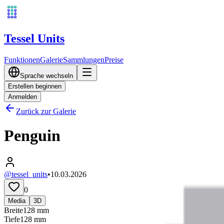
Tessel Units
Funktionen
Galerie
Sammlungen
Preise
Sprache wechseln
Erstellen beginnen
Anmelden
Zurück zur Galerie
Penguin
@tessel_units
•
10.03.2026
0
Media
3D
Breite
128
mm
Tiefe
128
mm