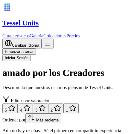
Tessel Units
Características
Galería
Colecciones
Precios
Cambiar Idioma
Empezar a crear
Iniciar Sesión
amado por los Creadores
Descubre lo que nuestros usuarios piensan de Tessel Units.
Filtrar por valoración
5
4
3
2
1
Ordenar por
Más reciente
Aún no hay reseñas. ¡Sé el primero en compartir tu experiencia!