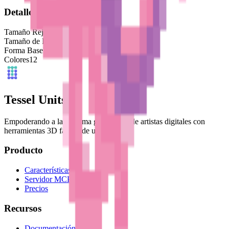
Detalles del Modelo
Tamaño Rejilla
32
x
32
Tamaño de Píxel
4
mm
Forma Base
Personalizado
Colores
12
Tessel Units
Empoderando a la próxima generación de artistas digitales con
herramientas 3D fáciles de usar.
Producto
Características
Servidor MCP
Precios
Recursos
Documentación