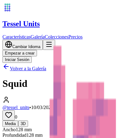
Tessel Units
Características
Galería
Colecciones
Precios
Cambiar Idioma
Empezar a crear
Iniciar Sesión
Volver a la Galería
Squid
@tessel_units
•
10/03/2026
0
Media
3D
Ancho
128
mm
Profundidad
128
mm