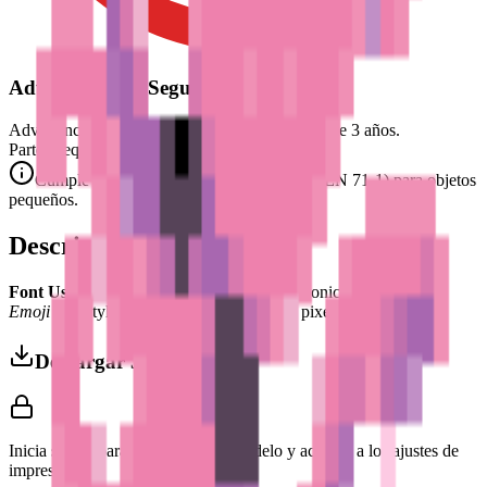
Advertencia de Seguridad
Advertencia. No conviene para niños menores de 3 años.
Partes pequeñas. Peligro de atragantamiento.
Cumple con las normas de seguridad CE (EN 71-1) para objetos
pequeños.
Descripción
Font Used:
This design is inspired by the iconic
Google Noto
Emoji
font style, adapted into high-quality pixel art.
Descargar 3MF
Inicia sesión para descargar este modelo y acceder a los ajustes de
impresión.