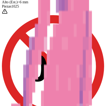
Alto
(Est.)
~
6
mm
Piezas
1025
0-3