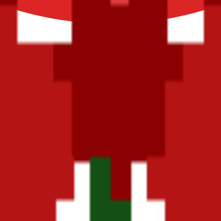
pequeños.
ont style, adapted into high-quality pixel art.
presión.