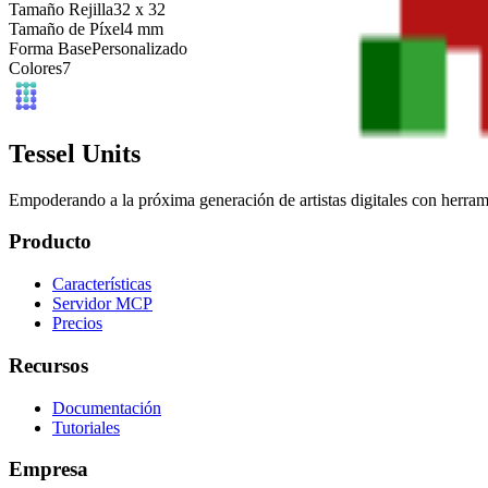
Tamaño Rejilla
32
x
32
Tamaño de Píxel
4
mm
Forma Base
Personalizado
Colores
7
Tessel Units
Empoderando a la próxima generación de artistas digitales con herrami
Producto
Características
Servidor MCP
Precios
Recursos
Documentación
Tutoriales
Empresa