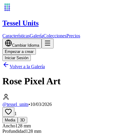
Tessel Units
Características
Galería
Colecciones
Precios
Cambiar Idioma
Empezar a crear
Iniciar Sesión
Volver a la Galería
Rose Pixel Art
@tessel_units
•
10/03/2026
1
Media
3D
Ancho
128
mm
Profundidad
128
mm