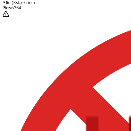
Alto
(Est.)
~
6
mm
Piezas
364