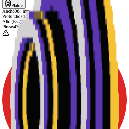
Plate 5
Ancho
384
mm
Profundidad
384
mm
Alto
(Est.)
~
6
mm
Piezas
4385
0-3