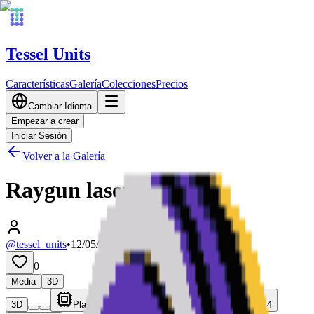
Tessel Units
Características
Galería
Colecciones
Precios
Cambiar Idioma
Empezar a crear
Iniciar Sesión
Volver a la Galería
Raygun laser
@tessel_units
•
12/05/2026
0
Media
3D
3D
Plate 1
Plate 2
Plate 3
Plate 4