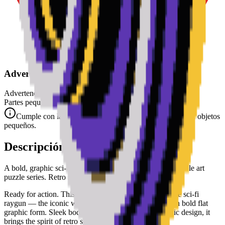
Advertencia de Seguridad
Advertencia. No conviene para niños menores de 3 años.
Partes pequeñas. Peligro de atragantamiento.
Cumple con las normas de seguridad CE (EN 71-1) para objetos
pequeños.
Descripción
A bold, graphic sci-fi raygun — part of the Sci-Fi collectible art
puzzle series. Retro sci-fi in timeless minimalist form.
Ready for action. This collectible art puzzle captures the sci-fi
raygun — the iconic weapon of space exploration — in bold flat
graphic form. Sleek body, glowing barrel, and futuristic design, it
brings the spirit of retro sci-fi to your wall.