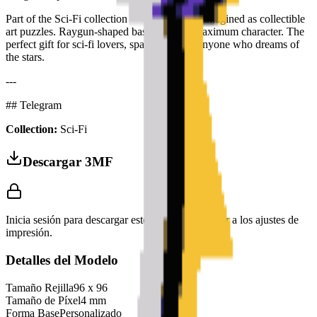
Part of the Sci-Fi collection — sci-fi icons reimagined as collectible
art puzzles. Raygun-shaped base plate for maximum character. The
perfect gift for sci-fi lovers, space fans and anyone who dreams of
the stars.
---
## Telegram
Collection:
Sci-Fi
Descargar 3MF
Inicia sesión para descargar este modelo y acceder a los ajustes de
impresión.
Detalles del Modelo
Tamaño Rejilla
96
x
96
Tamaño de Píxel
4
mm
Forma Base
Personalizado