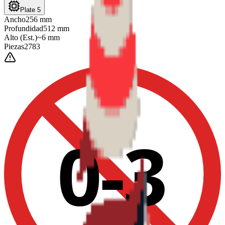
Plate 5
Ancho
256
mm
Profundidad
512
mm
Alto
(Est.)
~
6
mm
Piezas
2783
0-3