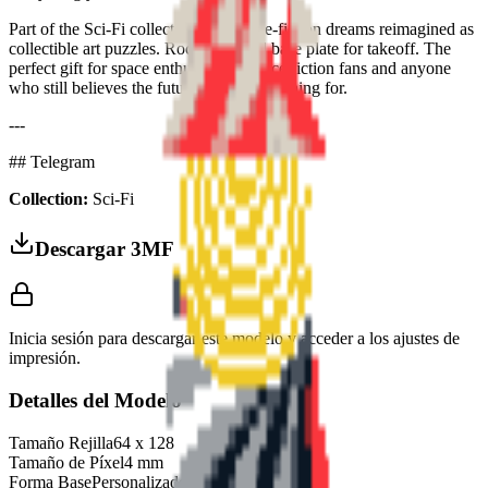
Part of the Sci-Fi collection — science-fiction dreams reimagined as
collectible art puzzles. Rocket-shaped base plate for takeoff. The
perfect gift for space enthusiasts, science fiction fans and anyone
who still believes the future is worth reaching for.
---
## Telegram
Collection:
Sci-Fi
Descargar 3MF
Inicia sesión para descargar este modelo y acceder a los ajustes de
impresión.
Detalles del Modelo
Tamaño Rejilla
64
x
128
Tamaño de Píxel
4
mm
Forma Base
Personalizado