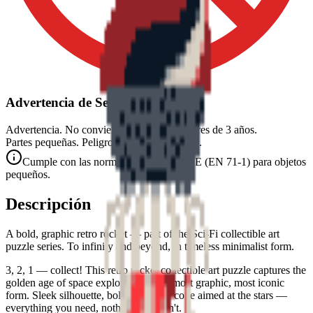
Advertencia de Seguridad
Advertencia. No conviene para niños menores de 3 años.
Partes pequeñas. Peligro de atragantamiento.
Cumple con las normas de seguridad CE (EN 71-1) para objetos
pequeños.
Descripción
A bold, graphic retro rocket — part of the Sci-Fi collectible art
puzzle series. To infinity and beyond, in timeless minimalist form.
3, 2, 1 — collect! This retro rocket collectible art puzzle captures the
golden age of space exploration in its most graphic, most iconic
form. Sleek silhouette, bold fins, nose cone aimed at the stars —
everything you need, nothing you don't.