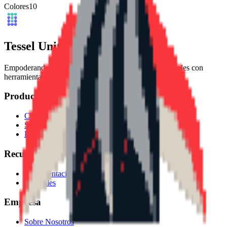
Colores
10
Tessel Units
Empoderando a la próxima generación de artistas digitales con
herramientas 3D fáciles de usar.
Producto
Características
Servidor MCP
Precios
Recursos
Documentación
Tutoriales
Empresa
Sobre Nosotros