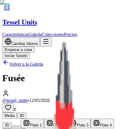
Tessel Units
Características
Galería
Colecciones
Precios
Cambiar Idioma
Empezar a crear
Iniciar Sesión
Volver a la Galería
Fusée
@tessel_units
•
12/05/2026
0
Media
3D
3D
Plate 1
Plate 2
Plate 3
Plate 4